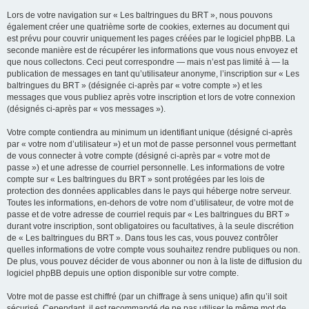
Lors de votre navigation sur « Les baltringues du BRT », nous pouvons
également créer une quatrième sorte de cookies, externes au document qui
est prévu pour couvrir uniquement les pages créées par le logiciel phpBB. La
seconde manière est de récupérer les informations que vous nous envoyez et
que nous collectons. Ceci peut correspondre — mais n’est pas limité à — la
publication de messages en tant qu’utilisateur anonyme, l’inscription sur « Les
baltringues du BRT » (désignée ci-après par « votre compte ») et les
messages que vous publiez après votre inscription et lors de votre connexion
(désignés ci-après par « vos messages »).
Votre compte contiendra au minimum un identifiant unique (désigné ci-après
par « votre nom d’utilisateur ») et un mot de passe personnel vous permettant
de vous connecter à votre compte (désigné ci-après par « votre mot de
passe ») et une adresse de courriel personnelle. Les informations de votre
compte sur « Les baltringues du BRT » sont protégées par les lois de
protection des données applicables dans le pays qui héberge notre serveur.
Toutes les informations, en-dehors de votre nom d’utilisateur, de votre mot de
passe et de votre adresse de courriel requis par « Les baltringues du BRT »
durant votre inscription, sont obligatoires ou facultatives, à la seule discrétion
de « Les baltringues du BRT ». Dans tous les cas, vous pouvez contrôler
quelles informations de votre compte vous souhaitez rendre publiques ou non.
De plus, vous pouvez décider de vous abonner ou non à la liste de diffusion du
logiciel phpBB depuis une option disponible sur votre compte.
Votre mot de passe est chiffré (par un chiffrage à sens unique) afin qu’il soit
sécurisé. Cependant, il est recommandé de ne pas utiliser le même mot de