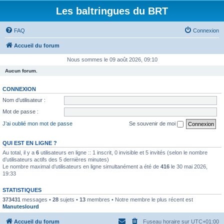
Les baltringues du BRT
FAQ
Connexion
Accueil du forum
Nous sommes le 09 août 2026, 09:10
Aucun forum.
CONNEXION
Nom d’utilisateur :
Mot de passe :
J’ai oublié mon mot de passe
Se souvenir de moi
QUI EST EN LIGNE ?
Au total, il y a
6
utilisateurs en ligne :: 1 inscrit, 0 invisible et 5 invités (selon le nombre
d’utilisateurs actifs des 5 dernières minutes)
Le nombre maximal d’utilisateurs en ligne simultanément a été de
416
le 30 mai 2026,
19:33
STATISTIQUES
373431
messages •
28
sujets •
13
membres • Notre membre le plus récent est
Manuteslourd
Accueil du forum
Fuseau horaire sur
UTC+01:00